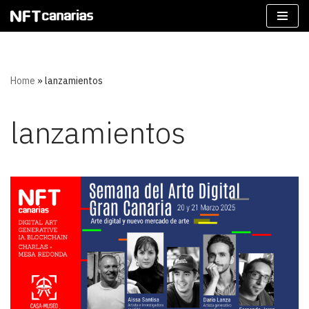
Saltar
al
contenido
Home
»
lanzamientos
lanzamientos