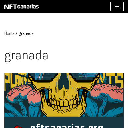
Saltar
al
contenido
Home
»
granada
granada