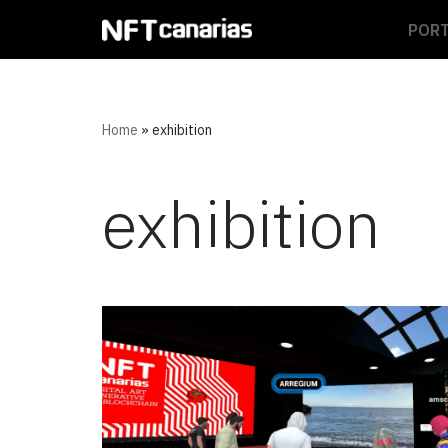
POR
Saltar
al
contenido
Home
»
exhibition
exhibition