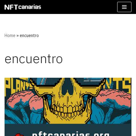
Saltar
al
contenido
Home
»
encuentro
encuentro